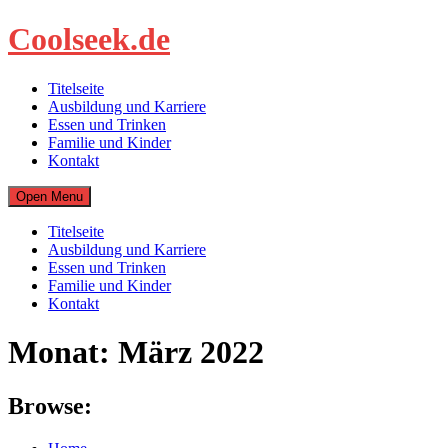
Skip
Coolseek.de
to
content
Titelseite
Ausbildung und Karriere
Essen und Trinken
Familie und Kinder
Kontakt
Open Menu
Titelseite
Ausbildung und Karriere
Essen und Trinken
Familie und Kinder
Kontakt
Monat:
März 2022
Browse: