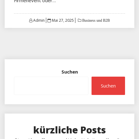
Firmenevent oder…
Posted
Admin
Mai 27, 2025
Business und B2B
on
Suchen
Suchen
kürzliche Posts