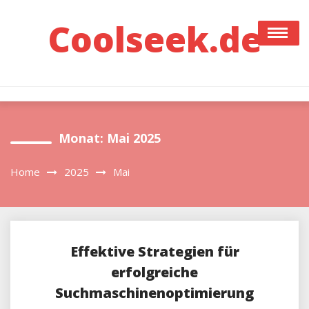
Skip
to
Coolseek.de
content
Monat:
Mai 2025
Home
2025
Mai
Effektive Strategien für
erfolgreiche
Suchmaschinenoptimierung