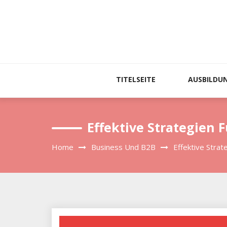
Skip
to
content
TITELSEITE
AUSBILDUN
Effektive Strategien
Home
Business Und B2B
Effektive Stra