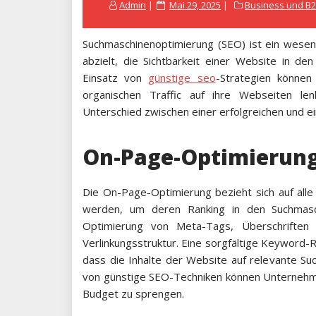
Posted
Admin
Mai 29, 2025
Business und B
on
Suchmaschinenoptimierung (SEO) ist ein wesent
abzielt, die Sichtbarkeit einer Website in d
Einsatz von
günstige seo
-Strategien könne
organischen Traffic auf ihre Webseiten le
Unterschied zwischen einer erfolgreichen und 
On-Page-Optimierun
Die On-Page-Optimierung bezieht sich auf al
werden, um deren Ranking in den Suchmasc
Optimierung von Meta-Tags, Überschriften
Verlinkungsstruktur. Eine sorgfältige Keyword-R
dass die Inhalte der Website auf relevante Su
von günstige SEO-Techniken können Unternehme
Budget zu sprengen.