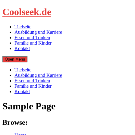
Skip
Coolseek.de
to
content
Titelseite
Ausbildung und Karriere
Essen und Trinken
Familie und Kinder
Kontakt
Open Menu
Titelseite
Ausbildung und Karriere
Essen und Trinken
Familie und Kinder
Kontakt
Sample Page
Browse: