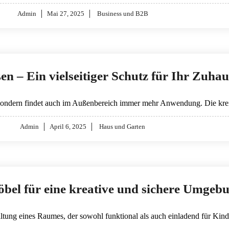
Posted
Admin
Mai 27, 2025
Business und B2B
on
n – Ein vielseitiger Schutz für Ihr Zuhau
bt, sondern findet auch im Außenbereich immer mehr Anwendung. Die kr
Posted
Admin
April 6, 2025
Haus und Garten
on
el für eine kreative und sichere Umgeb
tung eines Raumes, der sowohl funktional als auch einladend für Kind