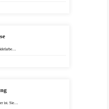
se
eidefarbe…
ung
er ist. Sie…