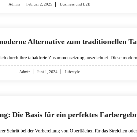
Posted
Admin
Februar 2, 2025
Business und B2B
on
moderne Alternative zum traditionellen T
ie sich durch ihre tabakfreie Zusammensetzung auszeichnet. Diese moder
Posted
Admin
Juni 1, 2024
Lifestyle
on
g: Die Basis für ein perfektes Farbergebn
arer Schritt bei der Vorbereitung von Oberflächen für das Streichen od