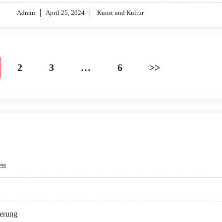
Posted
Admin
April 25, 2024
Kunst und Kultur
on
2
3
…
6
>>
en
ierung