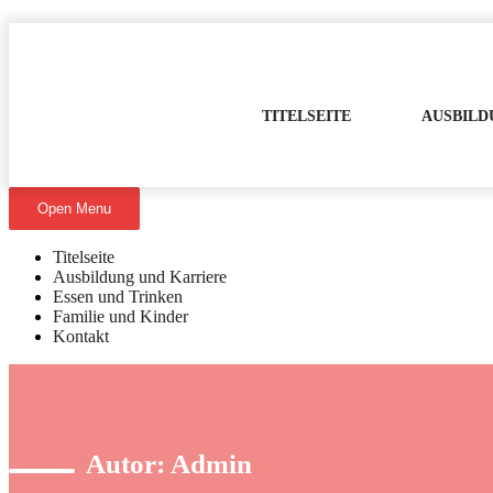
Skip
to
content
TITELSEITE
AUSBILD
Open Menu
Titelseite
Ausbildung und Karriere
Essen und Trinken
Familie und Kinder
Kontakt
Autor:
Admin