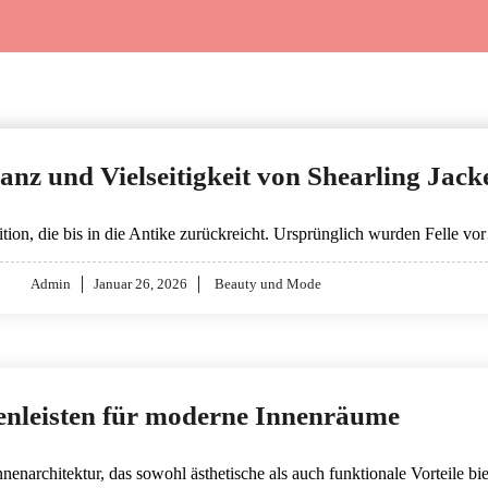
ganz und Vielseitigkeit von Shearling Jack
ion, die bis in die Antike zurückreicht. Ursprünglich wurden Felle v
Posted
Admin
Januar 26, 2026
Beauty und Mode
on
enleisten für moderne Innenräume
nenarchitektur, das sowohl ästhetische als auch funktionale Vorteile bi