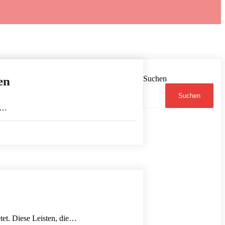
en
Suchen
Suchen
or…
etet. Diese Leisten, die…