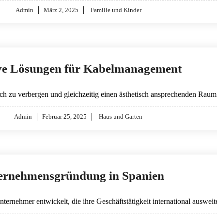
Posted
Admin
März 2, 2025
Familie und Kinder
on
ive Lösungen für Kabelmanagement
h zu verbergen und gleichzeitig einen ästhetisch ansprechenden Raum
Posted
Admin
Februar 25, 2025
Haus und Garten
on
ernehmensgründung in Spanien
Unternehmer entwickelt, die ihre Geschäftstätigkeit international ausw