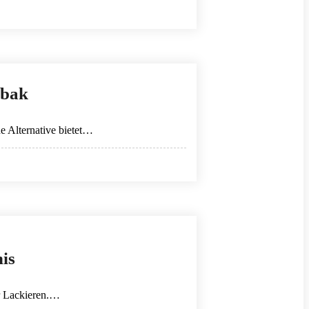
abak
ne Alternative bietet…
is
er Lackieren.…