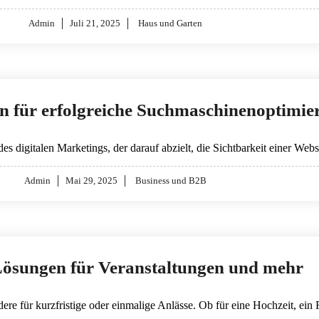
Posted
Admin
Juli 21, 2025
Haus und Garten
on
ien für erfolgreiche Suchmaschinenoptimi
es digitalen Marketings, der darauf abzielt, die Sichtbarkeit einer W
Posted
Admin
Mai 29, 2025
Business und B2B
on
Lösungen für Veranstaltungen und mehr
dere für kurzfristige oder einmalige Anlässe. Ob für eine Hochzeit, e